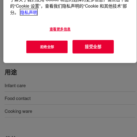
的“Cookie 设置”，查看我们隐私声明的“Cookie 和其他技术”部
分。
隐私声明
什么是
SILASTIC™ NPC 9300-50 Liquid Silicone
Rubber Kit
?
查看更多信息
50 Shore A, two-part, 1:1 mix ratio, injection-molding
liquid silicone rubber designed for low volatility
接受全部
拒绝全部
applications.
用途
Infant care
Food contact
Cooking ware