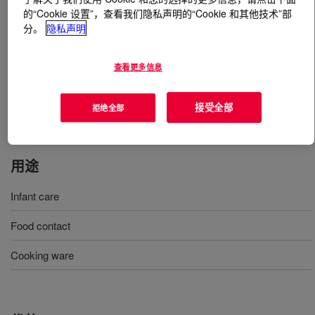
的“Cookie 设置”，查看我们隐私声明的“Cookie 和其他技术”部
分。
隐私声明
什么是
SILASTIC™ NPC 9300-40 Liquid Silicone
Rubber Kit
?
查看更多信息
40 Shore A, two-part, 1:1 mix ratio, injection-molding
liquid silicone rubber designed for low volatility
接受全部
拒绝全部
applications.
用途
Infant care
Food contact
Cooking ware