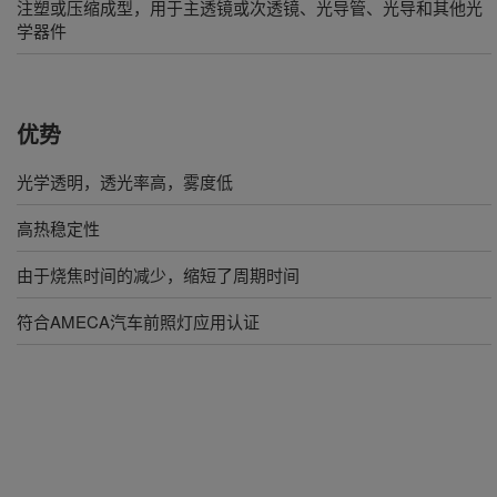
注塑或压缩成型，用于主透镜或次透镜、光导管、光导和其他光
学器件
优势
光学透明，透光率高，雾度低
高热稳定性
由于烧焦时间的减少，缩短了周期时间
符合AMECA汽车前照灯应用认证