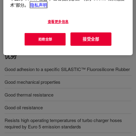
术”部分。
隐私声明
用途
Turbo charger hoses in cars, trucks or other special automotive
查看更多信息
equipment
接受全部
拒绝全部
优势
Good adhesion to a specific SILASTIC™ Fluorosilicone Rubber
Good mechanical properties
Good thermal resistance
Good oil resistance
Resists high operating temperatures of turbo charger hoses
required by Euro 5 emission standards