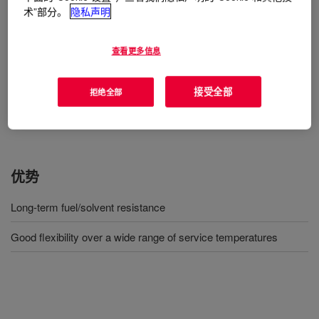
术”部分。
隐私声明
用途
Injection molding
查看更多信息
Fuel sealing/general
接受全部
拒绝全部
Engine: Fuel delivery diaphragms
优势
Long-term fuel/solvent resistance
Good flexibility over a wide range of service temperatures