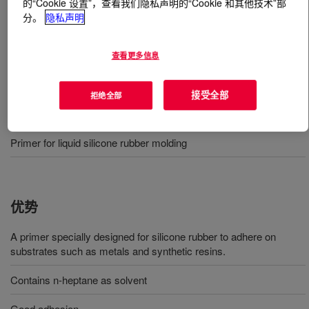
的“Cookie 设置”，查看我们隐私声明的“Cookie 和其他技术”部
分。
隐私声明
什么是
SILASTIC™ DY 39-115 Primer
?
查看更多信息
One-part, Primer for liquid silicone rubber (LSR)
接受全部
拒绝全部
用途
Primer for liquid silicone rubber molding
优势
A primer specially designed for silicone rubber to adhere on
substrates such as metals and synthetic resins.
Contains n-heptane as solvent
Good adhesion