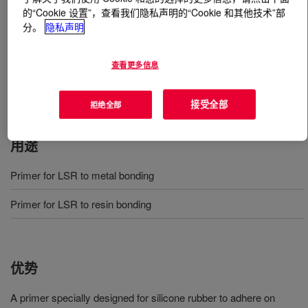
的“Cookie 设置”，查看我们隐私声明的“Cookie 和其他技术”部
分。
隐私声明
什么是
SILASTIC™ DY 39-067 Primer
?
A one-part liquid primer that can be used to bond liquid
查看更多信息
silicone rubber products to resin based and metallic
substrates such as aluminum, stainless steel and iron.
接受全部
拒绝全部
用途
Primer for LSR to metal bonding
Primer for LSR to resin bonding
优势
A primer specially designed for silicone rubber to adhere on