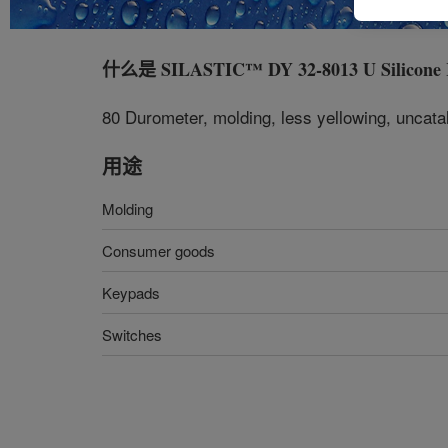
什么是
SILASTIC™ DY 32-8013 U Silicone
80 Durometer, molding, less yellowing, uncata
用途
Molding
Consumer goods
Keypads
Switches