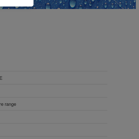
SE
re range