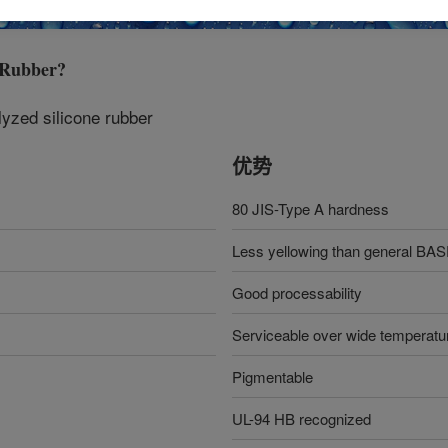
 Rubber
?
lyzed silicone rubber
优势
80 JIS-Type A hardness
Less yellowing than general BA
Good processability
Serviceable over wide temperatu
Pigmentable
UL-94 HB recognized