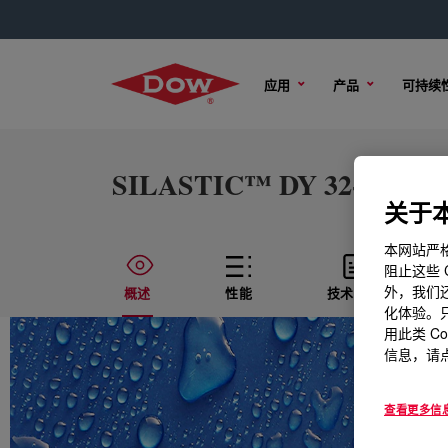
应用
产品
可持续
SILASTIC™ DY 32-8013 U S
关于本
本网站严格
阻止这些 
外，我们还
概述
性能
技术内容
化体验。只
用此类 C
信息，请点
查看更多信