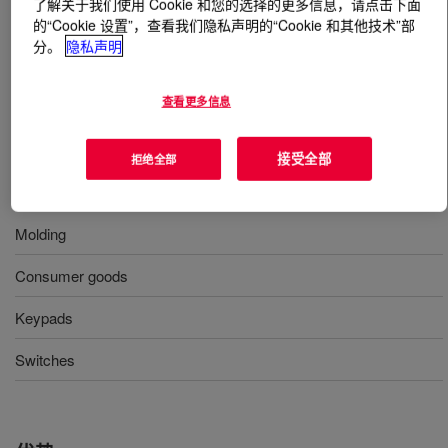
了解关于我们使用 Cookie 和您的选择的更多信息，请点击下面
的“Cookie 设置”，查看我们隐私声明的“Cookie 和其他技术”部
分。
隐私声明
什么是
SILASTIC™ DY 32-5013 U Silicone Rubber
?
50 Durometer, molding, less yellowing, uncatalyzed
查看更多信息
silicone rubber
接受全部
拒绝全部
用途
Molding
Consumer goods
Keypads
Switches