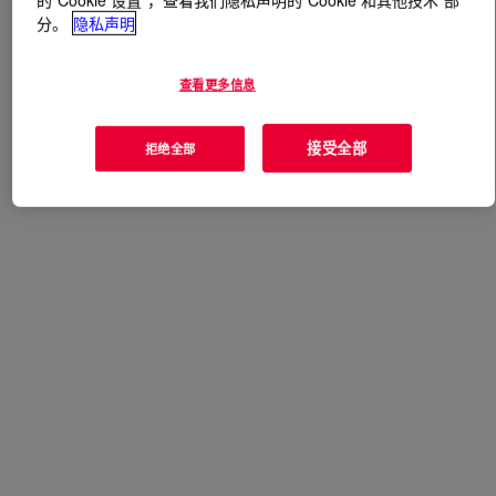
分。
隐私声明
什么是
SILASTIC™ DY 32-421 U Silicone Rubber
?
查看更多信息
本产品暂无概述。请查阅技术内容、样品选项、购买选
项，或联系陶氏获取更多信息。
接受全部
拒绝全部