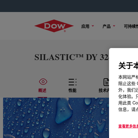
应用
产品
可持续
SILASTIC™ DY 32-420 U Si
关于本
本网站严格
阻止这些 
外，我们还
概述
性能
技术内容
化体验。只
用此类 C
信息，请点
查看更多信