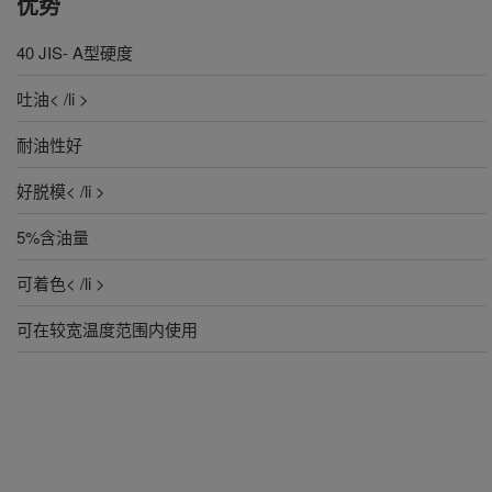
优势
40 JIS- A型硬度
吐油< /li >
耐油性好
好脱模< /li >
5%含油量
可着色< /li >
可在较宽温度范围内使用