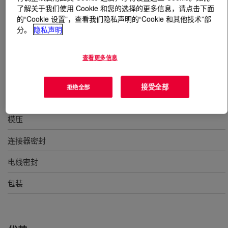
了解关于我们使用 Cookie 和您的选择的更多信息，请点击下面
的“Cookie 设置”，查看我们隐私声明的“Cookie 和其他技术”部
什么是
SILASTIC™ DY 32-366 U Silicone Rubber
?
分。
隐私声明
硬度 40 的含油自润滑硅橡胶，降低线束接线器、水密封
查看更多信息
和 O 形环的摩擦，不需要额外润滑剂
接受全部
拒绝全部
用途
模压
连接器密封
电线密封
包装