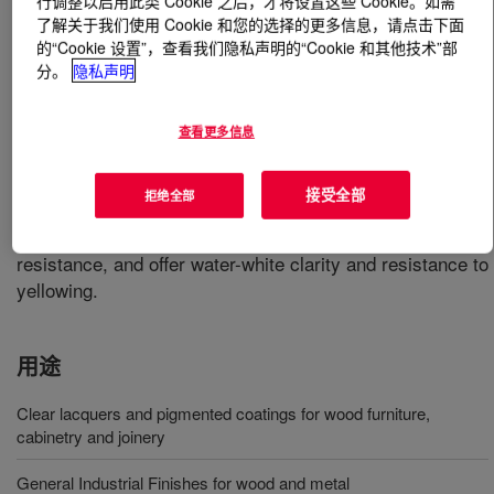
行调整以启用此类 Cookie 之后，才将设置这些 Cookie。如需
了解关于我们使用 Cookie 和您的选择的更多信息，请点击下面
的“Cookie 设置”，查看我们隐私声明的“Cookie 和其他技术”部
什么是
ROSHIELD™ 3275 Acrylic Emulsion
?
分。
隐私声明
An acrylic polyol emulsion that is designed for reaction
with water-dispersible polyisocyanates for wood coating
查看更多信息
applications where early hardness and sandability are
important, under mild drying conditions. Water-borne
接受全部
拒绝全部
polyurethane coatings based on this product have
extremely low VOCs and very good early print
resistance, and offer water-white clarity and resistance to
yellowing.
用途
Clear lacquers and pigmented coatings for wood furniture,
cabinetry and joinery
General Industrial Finishes for wood and metal