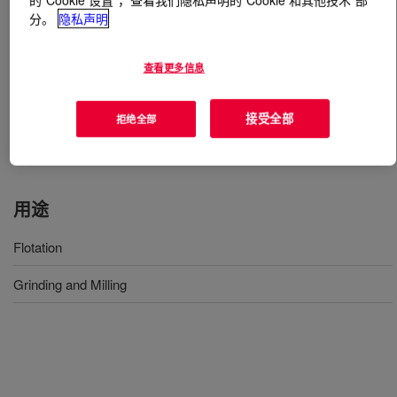
分。
隐私声明
什么是
ROHMIN™ XFS-4268 Dispersion and
Stabilization Enhancer Polymer
?
查看更多信息
A high performance modified water-soluble acrylic acid
接受全部
拒绝全部
polymer, specially designed to be used as an additive in
the selective separation of sulphide minerals.
用途
Flotation
Grinding and Milling