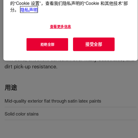
的“Cookie 设置”，查看我们隐私声明的“Cookie 和其他技术”部
分。
隐私声明
什么是
RHOPLEX™ MULTILOBE™ 200 Acrylic
Emulsion
?
查看更多信息
A 100% acrylic binder designed for exterior flat to
eggshell and stain formulations which can be used over a
接受全部
拒绝全部
variety of substrates. This product provides increased
film build, excellent adhesion over many substrates, and
dirt pick-up resistance.
用途
Mid-quality exterior flat through satin latex paints
Solid color stains