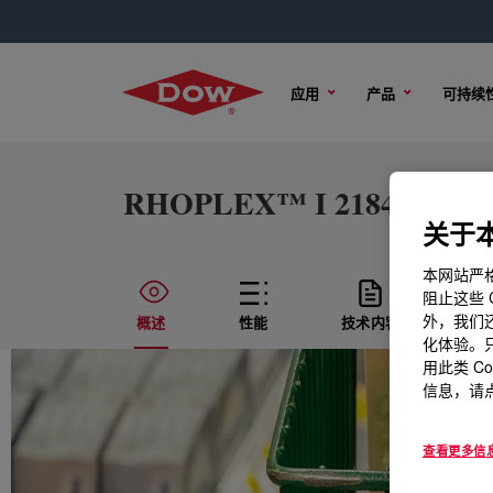
应用
产品
可持续
RHOPLEX™ I 2184 Water-
关于本
本网站严格
阻止这些 
外，我们还
概述
性能
技术内容
样
化体验。只
用此类 C
信息，请点
查看更多信