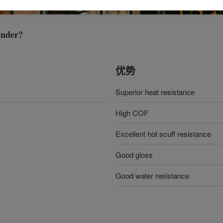
nder
?
优势
Superior heat resistance
High COF
Excellent hot scuff resistance
Good gloss
Good water resistance