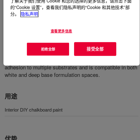
了解关于我们使用 Cookie 和您的选择的更多信息，请点击下面
的“Cookie 设置”，查看我们隐私声明的“Cookie 和其他技术”部
分。
隐私声明
什么是
RHOPLEX™ 975 100% Acrylic Emulsion
?
An all-acrylic polymer for highly durable DIY chalkboard
查看更多信息
paint. This product imparts excellent hardness and
durability properties to withstand abrasion from chalk
接受全部
拒绝全部
and damage from household cleaners while erasing
easily for continued use. This product delivers excellent
adhesion to multiple substrates and is compatible in both
white and deep base formulation spaces.
用途
Interior DIY chalkboard paint
优势