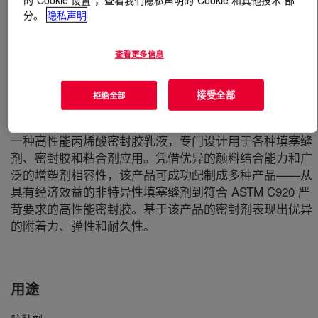
分。
隐私声明
什么是
RHOPLEX™ 3805 Emulsion Polymer
?
查看更多信息
接受全部
拒绝全部
一种高性能丙烯酸密封胶乳液，专门设计用于各种填塞缝
剂、密封胶和粘合剂应用。凭借优异的颜料结合能力和广
泛的增塑剂相容性，该产品可成功配制成多种产品——从
具有经济效益的非特异性填塞缝剂到符合 ASTM C920 严
苛要求的高性能密封胶。基于该产品的密封剂表现出优异
的附着力、弹性和耐久性。
用途