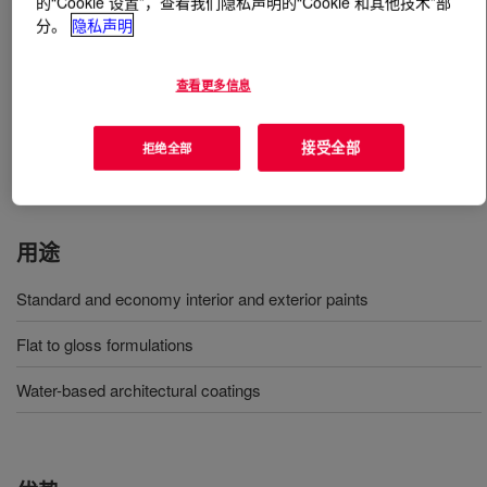
的“Cookie 设置”，查看我们隐私声明的“Cookie 和其他技术”部
分。
隐私声明
什么是
RHOPLEX™ 2019 R Emulsion Polymer
?
查看更多信息
新一代不含 APEO 的苯丙聚合物乳液，用于刚性涂料。
配制和应用得当时，PRIMAL™ 2019R 聚合物可帮助配方
接受全部
拒绝全部
设计师获得用于金属和沥青的通用养护涂料。
用途
Standard and economy interior and exterior paints
Flat to gloss formulations
Water-based architectural coatings