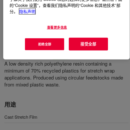
的“Cookie 设置”，查看我们隐私声明的“Cookie 和其他技术”部
分。
隐私声明
什么是
REVOLOOP™ 70-LL E Recycled Plastic
Resin
?
查看更多信息
接受全部
拒绝全部
A low density rich polyethylene resin containing a
minimum of 70% recycled plastics for stretch wrap
applications. Produced using circular feedstocks made
from mixed plastic waste.
用途
Cast Stretch Film