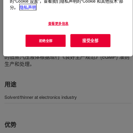
的“Cookie 设置”，查看我们隐私声明的“Cookie 和其他技术”部
分。
隐私声明
什么是
Propylene Glycol Electronics Grade
?
查看更多信息
Propylene Glycol USP/EP (PG USP/EP) 属于美国和欧洲
药典产品，是一种高纯度等级的单丙二醇，用于药品、食
接受全部
拒绝全部
品、化妆品、个人护理、调味料和香料以及多种其他应
用。这种透明、无色、几乎无味、微粘度、水溶性且吸湿
的低蒸汽压液体根据现行《良好生产规范》(cGMP) 准则
生产和处理。
用途
Solvent/thinner at electronics industry
优势