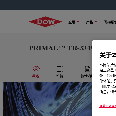
应用
产品
可持续
PRIMAL™ TR-3349 Water-
关于本
本网站严格
阻止这些 
外，我们还
概述
性能
技术内容
样
化体验。只
用此类 C
信息，请点
查看更多信