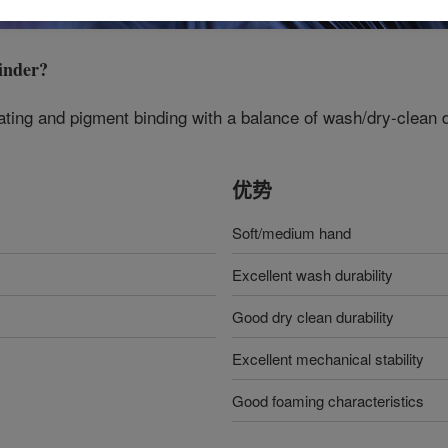
inder
?
oating and pigment binding with a balance of wash/dry-clean du
优势
Soft/medium hand
Excellent wash durability
Good dry clean durability
Excellent mechanical stability
Good foaming characteristics