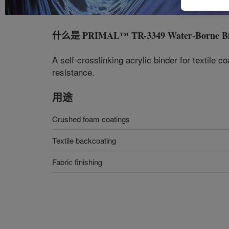
什么是
PRIMAL™ TR-3349 Water-Borne B
A self-crosslinking acrylic binder for textile c
resistance.
用途
Crushed foam coatings
Textile backcoating
Fabric finishing