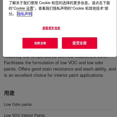
了解关于我们使用 Cookie 和您的选择的更多信息，请点击下面
的“Cookie 设置”，查看我们隐私声明的“Cookie 和其他技术”部
什么是
PRIMAL™ SF-308 Emulsion
?
分。
隐私声明
Multi-functional acrylic-styrene co-polymer emulsion
查看更多信息
designed for high performance interior paints. Based on
FORMASHIELD™ Technology offers excellent
formaldehyde abatement. It incorporates ambient cross-
接受全部
拒绝全部
linking technology and has the ability to form a film at
relatively low temperatures with low coalescent level.
Facilitates the formulation of low VOC and low odor
paints. Offers good stain resistance and wash-ability, and
is an excellent choice for interior paint applications.
用途
Low Odor paints
Low VOC Interior Paints