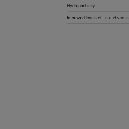
Hydrophobicity
Improved levels of ink and varni