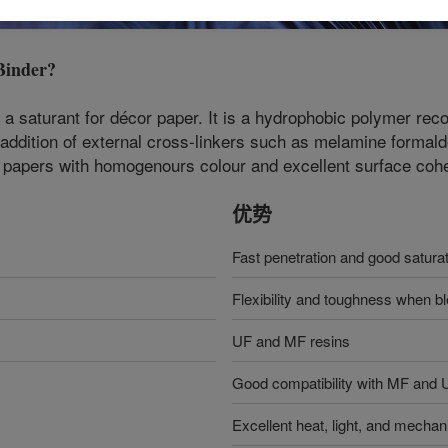
inder
?
s a saturant for décor paper. It is a hydrophobic polymer r
e addition of external cross-linkers such as melamine formald
s papers with homogenours colour and excellent surface coh
优势
Fast penetration and good satur
Flexibility and toughness when b
UF and MF resins
Good compatibility with MF and 
Excellent heat, light, and mechanic