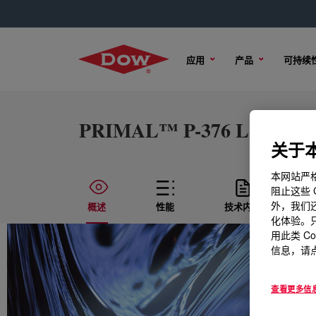
应用
产品
可持续
PRIMAL™ P-376 LO Water
关于本
本网站严格
阻止这些 
外，我们还
概述
性能
技术内容
化体验。只
用此类 C
信息，请点
查看更多信