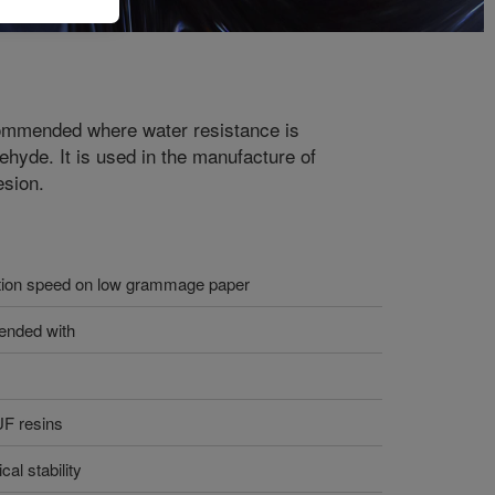
ecommended where water resistance is
ehyde. It is used in the manufacture of
esion.
ation speed on low grammage paper
lended with
UF resins
al stability