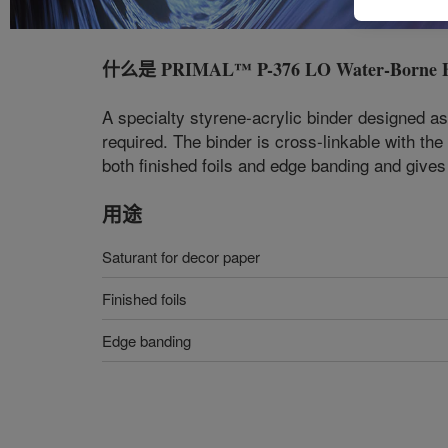
什么是
PRIMAL™ P-376 LO Water-Borne B
A specialty styrene-acrylic binder designed a
required. The binder is cross-linkable with th
both finished foils and edge banding and give
用途
Saturant for decor paper
Finished foils
Edge banding