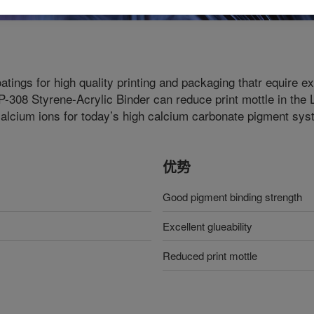
tings for high quality printing and packaging thatr equire ex
308 Styrene-Acrylic Binder can reduce print mottle in the L
 calcium ions for today’s high calcium carbonate pigment sy
优势
Good pigment binding strength
Excellent glueability
Reduced print mottle