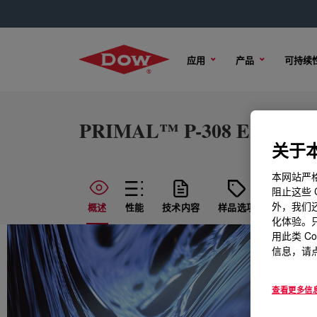
应用
产品
可持续
PRIMAL™ P-308 Emulsio
关于本
本网站严格
阻止这些 
外，我们还
概述
性能
技术内容
样品选项
购买选项
化体验。只
用此类 C
信息，请点
查看更多信