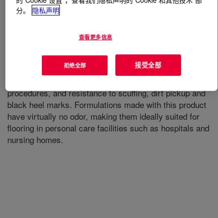
分。
隐私声明
什么是
PRIMAL™ NT-2624
?
查看更多信息
Good Durabilty, Good Gloss. It provides excellnet gloss
combined with good durability. Polishes made with this
接受全部
拒绝全部
product provide a good balance of laydown gloss,
burnish/spray buff response to all types of maintenance
procedures, and resistance to scuffing, dirt pickup and
black heel marks. Formulations made with this product
have virtually no odor, making them ideally suited for
flooring in personal care facilities such as hospitals and
nursing homes.