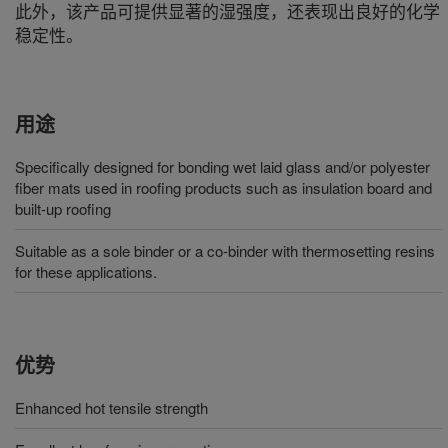
此外，该产品可提供显著的湿强度，还表现出良好的化学
稳定性。
用途
Specifically designed for bonding wet laid glass and/or polyester
fiber mats used in roofing products such as insulation board and
built-up roofing
Suitable as a sole binder or a co-binder with thermosetting resins
for these applications.
优势
Enhanced hot tensile strength