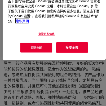
击下面的“接受全部 Cookie”或者通过其他方式对 Cookie 设置进
行调整以启用此类 Cookie 之后，才将设置这些 Cookie。如需
了解关于我们使用 Cookie 和您的选择的更多信息，请点击下面
什么是
PRIMAL™ GL-618L Acrylic Emulsion
的“Cookie 设置”，查看我们隐私声明的“Cookie 和其他技术”部
Polymer
?
分。
隐私声明
查看更多信息
接受全部
拒绝全部
一种丙烯酸乳液聚合物，专门设计用于粘合屋面产品所用
的湿铺玻璃和/或聚酯纤维垫，例如保温板和现场铺装的
屋面。该产品具有增强的高温拉伸强度、良好的低发泡性
能和优异的机械稳定性，适合作为这些应用的唯一粘结
剂，或与热固性树脂共同使用的组合粘结剂。该产品作为
一种共聚乳液，当与脲醛 (UF) 树脂混合时，尤其具有突
出的稳定性，并且还可与其他热固性树脂（如酚醛树脂
(PF) 和三聚氰胺甲醛树脂 (MF)）一起使用。该产品还被
建议用作过滤器、面板、弹性地面基层和土工织物应用的
唯一粘结剂，或者与热固性树脂共同使用的组合粘结剂。