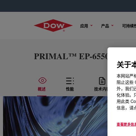
应用
产品
可持续
PRIMAL™ EP-6550 Water-
关于本
本网站严格
阻止这些 
外，我们还
概述
性能
技术内容
样
化体验。只
用此类 C
信息，请点
查看更多信