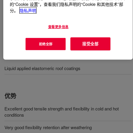
的“Cookie 设置”，查看我们隐私声明的“Cookie 和其他技术”部
分。
隐私声明
什么是
PRIMAL™ EC-5210 PU Emulsion Polymer
?
查看更多信息
一种专为液体防水涂层开发的丙烯酸酯聚氨酯分散体。
接受全部
拒绝全部
用途
Liquid applied elastomeric roof coatings
优势
Excellent good tensile strength and flexibility in cold and hot
conditions
Very good flexibility retention after weathering