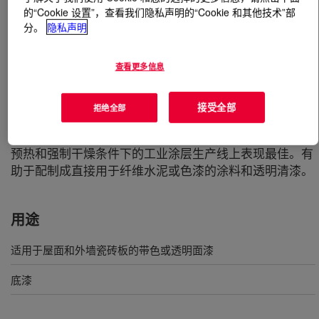
的“Cookie 设置”，查看我们隐私声明的“Cookie 和其他技术”部
分。
隐私声明
什么是
PRIMAL™ E-357 EF Emulsion Polymer
?
硬质热塑性 100% 纯丙烯酸聚合物，具有优异的户外耐久
查看更多信息
性、快速形成硬度和高抗粘连性。有助于配制涂料以符合
严格的环境标准。制造过程中不使用氨 (1)、APEO (2) 表
接受全部
拒绝全部
面活性剂或甲醛 (3)。用于水泥基基层的绝佳之选，例如
外墙和屋面的纤维水泥板、混凝土构件和波纹板。在良好
预热和强制干燥条件下的工业涂层生产线上表现最佳。有
助于配制成直接用于纤维水泥或色漆的涂料和透明清漆。
用途
适用于屋面和外墙瓷砖板的带色或透明面漆
底漆