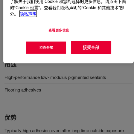
了解关于我们使用 Cookie 和您的选择的更多信息，请点击下面
的“Cookie 设置”，查看我们隐私声明的“Cookie 和其他技术”部
分。
隐私声明
什么是
PRIMAL™ E-3362 Acrylic Emulsion Polymer
?
This product is an acrylic APEO-free binder specifically
查看更多信息
designed for use in high-performance low-modulus
pigmented sealants and in flooring adhesives.
接受全部
拒绝全部
用途
High-performance low- modulus pigmented sealants
Flooring adhesives
优势
Typically high adhesion even after long time outside exposure