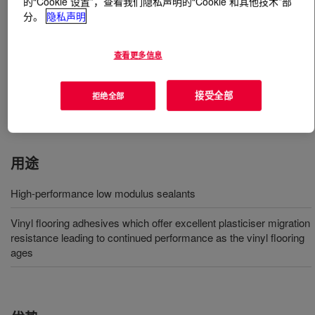
的“Cookie 设置”，查看我们隐私声明的“Cookie 和其他技术”部
分。
隐私声明
什么是
PRIMAL™ E-3362 Acrylic Emulsion Polymer
?
查看更多信息
一种高固体含量 (62%)、低玻璃化转变温度的乳液聚合
接受全部
拒绝全部
物，专门设计用于高性能低模量密封胶。
用途
High-performance low modulus sealants
Vinyl flooring adhesives which offer excellent plasticiser migration
resistance leading to continued performance as the vinyl flooring
ages