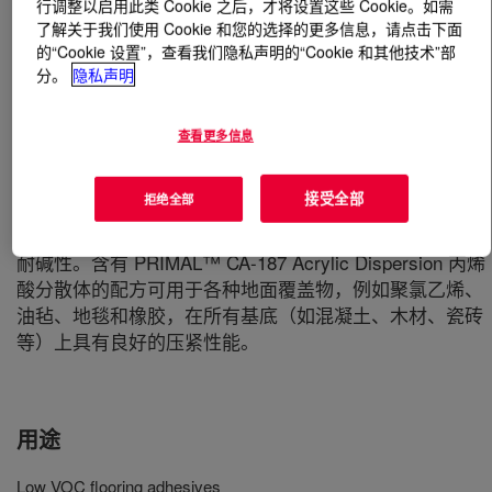
行调整以启用此类 Cookie 之后，才将设置这些 Cookie。如需
了解关于我们使用 Cookie 和您的选择的更多信息，请点击下面
什么是
PRIMAL™ CA-187 Emulsion Polymer
?
的“Cookie 设置”，查看我们隐私声明的“Cookie 和其他技术”部
分。
隐私声明
它是一种用于低挥发性有机化合物地板粘合剂的高固体含
量纯丙烯酸乳液聚合物。它是一种软质聚合物，专门设计
查看更多信息
用于在不含增粘剂、溶剂或增塑剂的情况下配制地板粘合
剂。这可支持配方符合 EMICODE E1 的要求。
接受全部
拒绝全部
PRIMAL™ CA-187 Acrylic Dispersion 丙烯酸分散体 提供
早期强度形成、出众的剥离附着力，以及优异的耐水性和
耐碱性。含有 PRIMAL™ CA-187 Acrylic Dispersion 丙烯
酸分散体的配方可用于各种地面覆盖物，例如聚氯乙烯、
油毡、地毯和橡胶，在所有基底（如混凝土、木材、瓷砖
等）上具有良好的压紧性能。
用途
Low VOC flooring adhesives