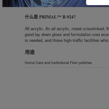
什么是
PRIMAL™ B-924
?
All acrylic. An all-acrylic, metal-crosslinked, 
good lay down gloss and formulation cost econom
is needed, and those high-traffic facilities w
用途
Home Care and Institutional Floor polishes