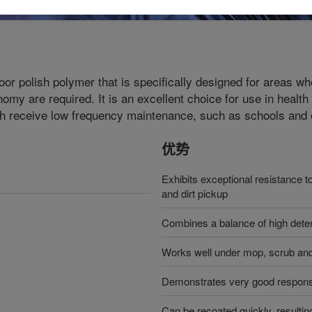
floor polish polymer that is specifically designed for areas w
y are required. It is an excellent choice for use in health c
hich receive low frequency maintenance, such as schools and o
优势
Exhibits exceptional resistance t
and dirt pickup
Combines a balance of high deter
Works well under mop, scrub an
Demonstrates very good respons
Can be recoated quickly, resulting