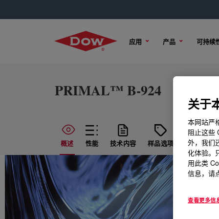
应用
产品
可持续
PRIMAL™ B-924
关于本
本网站严格
阻止这些 
外，我们还
概述
性能
技术内容
样品选项
购买选项
化体验。只
用此类 C
信息，请点
查看更多信