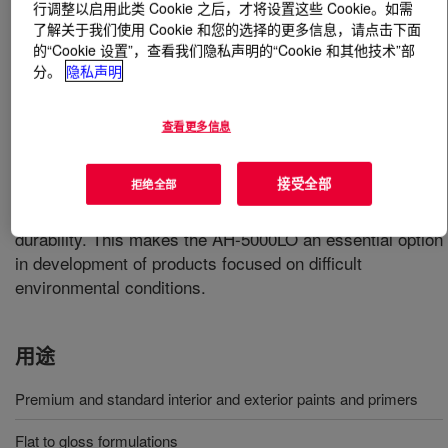
行调整以启用此类 Cookie 之后，才将设置这些 Cookie。如需
了解关于我们使用 Cookie 和您的选择的更多信息，请点击下面
什么是
PRIMAL™ AH-5000LO Emulsion
?
的“Cookie 设置”，查看我们隐私声明的“Cookie 和其他技术”部
分。
隐私声明
100% acrylic emulsion for paints with application in wet
and coastal areas. The balance between its barrier
查看更多信息
properties and permeability ensures high resistance to
alkalinity and efflorescence (formation of bubbles with
接受全部
拒绝全部
white spots), avoiding the damage caused by the
migration of salts on the substrate and increasing its
durability. This makes the AH-5000LO an essential option
in development of products focused on difficult
environmental conditions.
用途
Premium and standard interior and exterior paints and primers
Flat to gloss formulations