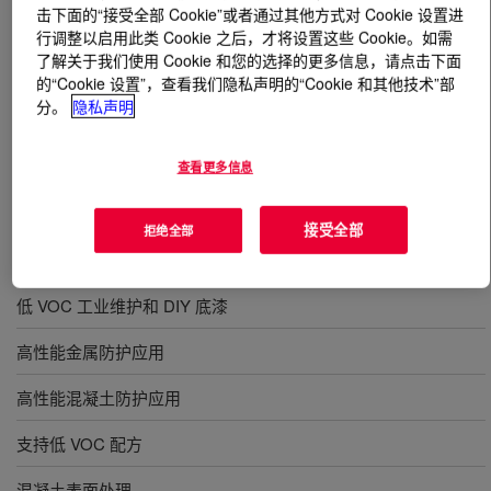
击下面的“接受全部 Cookie”或者通过其他方式对 Cookie 设置进
行调整以启用此类 Cookie 之后，才将设置这些 Cookie。如需
什么是
PRIMAL™ AC-3001 Acrylic Emulsion
?
了解关于我们使用 Cookie 和您的选择的更多信息，请点击下面
的“Cookie 设置”，查看我们隐私声明的“Cookie 和其他技术”部
适用于混凝土表面处理。一种热塑性 100% 纯丙烯酸聚合
分。
隐私声明
物，具有优异的耐水冲洗性、抗风化性和耐碱性。
PRIMAL™ AC-3001 Emulsion 实现了早期抗粘连性和低
查看更多信息
成膜助剂需求之间的良好平衡。
接受全部
拒绝全部
用途
低 VOC 工业维护和 DIY 底漆
高性能金属防护应用
高性能混凝土防护应用
支持低 VOC 配方
混凝土表面处理