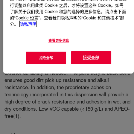
行调整以启用此类 Cookie 之后，才将设置这些 Cookie。如需
了解关于我们使用 Cookie 和您的选择的更多信息，请点击下面
什么是
PRIMAL™ AC-261K Emulsion
?
的“Cookie 设置”，查看我们隐私声明的“Cookie 和其他技术”部
分。
隐私声明
查看更多信息
A binder suitable for formulating concrete and fibre
接受全部
拒绝全部
cement roof tile paints and other coatings where good
exterior durability is needed. The pure acrylic back bone
ensures good dirt pick up resistance and alkali
resistance. In addition, the proprietary adhesion
technology incorporated in this dispersion will provide a
high degree of crack resistance and adhesion in wet and
dry conditions. Low VOC capable (<150 g/L) and APEO-
free(1).