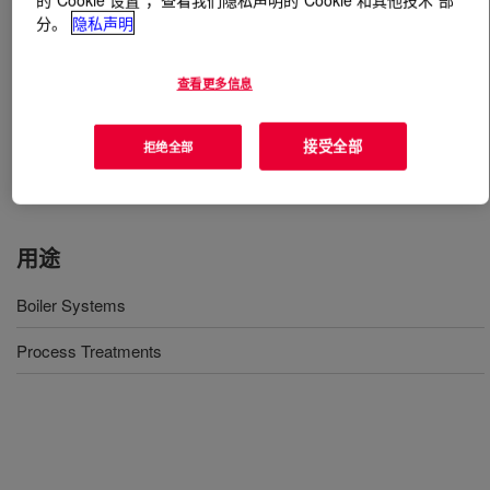
分。
隐私声明
什么是
Polyglycol P 400 LPH
?
查看更多信息
A liquid polyalkylene glycol used as an antifoam agent in
a wide variety of industries, including latex formulations,
接受全部
拒绝全部
paper and pulp processing, emulsion paints, and food
production
用途
Boiler Systems
Process Treatments