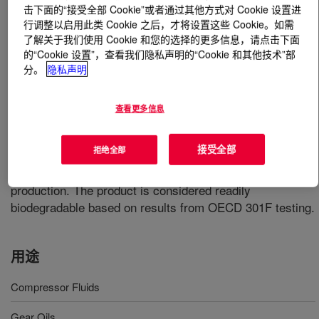
击下面的“接受全部 Cookie”或者通过其他方式对 Cookie 设置进
行调整以启用此类 Cookie 之后，才将设置这些 Cookie。如需
什么是
Polyglycol P 2000E
?
了解关于我们使用 Cookie 和您的选择的更多信息，请点击下面
的“Cookie 设置”，查看我们隐私声明的“Cookie 和其他技术”部
分。
隐私声明
查看更多信息
A liquid polyalkylene glycol used as an antifoam agent in
接受全部
拒绝全部
a wide variety of industries, including latex formulations,
paper and pulp processing, emulsion paints, and food
production. The product is considered readily
biodegradable based on results from OECD 301F testing.
用途
Compressor Fluids
Gear Oils