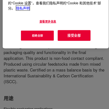
的“Cookie 设置”，查看我们隐私声明的“Cookie 和其他技术”部
分。
隐私声明
什么是
PCR LLDPE 95060 Experimental Polyethylene
Resin
?
查看更多信息
A linear low density polyethylene-rich resin specially
designed for packaging applications. This resin is based
接受全部
拒绝全部
on post-consumer plastic waste that allows high
percentage of PCR incorporation without sacrificing
packaging quality and functionality in the final
application. This product is non-food contact compliant.
Produced using circular feedstocks made from mixed
plastic waste. Certified on a mass balance basis by the
International Sustainability & Carbon Certification
(ISCC).
用途
Flexible packaging applications