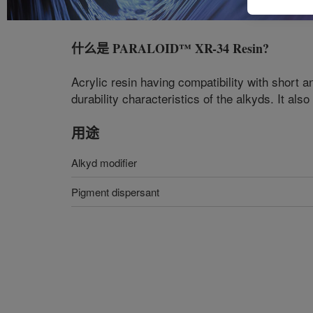
什么是
PARALOID™ XR-34 Resin
?
Acrylic resin having compatibility with short 
durability characteristics of the alkyds. It al
用途
Alkyd modifier
Pigment dispersant