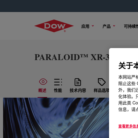
应用
产品
可持续
PARALOID™ XR-34 Resin
关于本
本网站严格
阻止这些 
外，我们还
概述
性能
技术内容
样品选项
购买选项
化体验。只
用此类 C
信息，请点
查看更多信