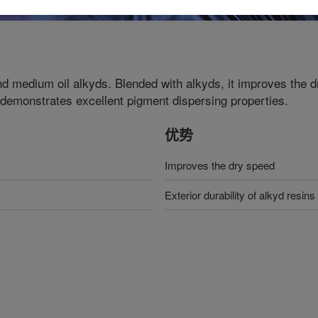
and medium oil alkyds. Blended with alkyds, it improves the 
so demonstrates excellent pigment dispersing properties.
优势
Improves the dry speed
Exterior durability of alkyd resins 