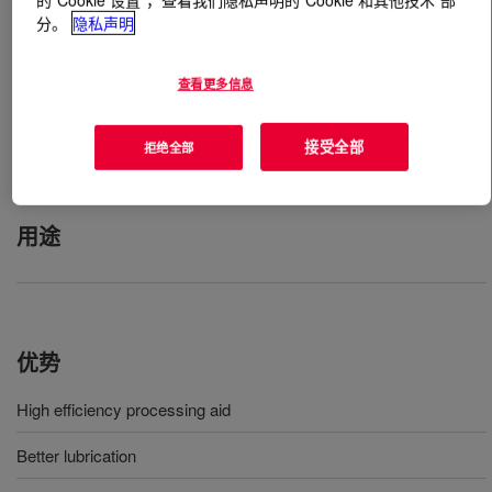
分。
隐私声明
什么是
PARALOID™ K-128P Acrylic Processing Aid
?
查看更多信息
Low-dusting processing aid polymer offering an ideal
balance of clarity and efficiency for PVC (vinyl)
接受全部
拒绝全部
packaging applications.
用途
优势
High efficiency processing aid
Better lubrication