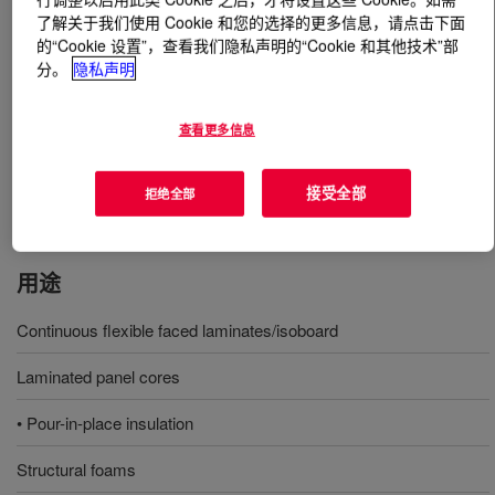
了解关于我们使用 Cookie 和您的选择的更多信息，请点击下面
的“Cookie 设置”，查看我们隐私声明的“Cookie 和其他技术”部
什么是
PAPI™ 580N Polymeric MDI
?
分。
隐私声明
一种含有 MDI 的聚亚甲基多苯基异氰酸酯。该产品具有
高官能度和相对高的粘度。该产品具有良好的耐热变形
查看更多信息
性、优异的低密度下强度性能和改善的潮湿老化稳定性，
建议用于聚异氰脲酸酯硬质泡沫。
接受全部
拒绝全部
用途
Continuous flexible faced laminates/isoboard
Laminated panel cores
• Pour-in-place insulation
Structural foams