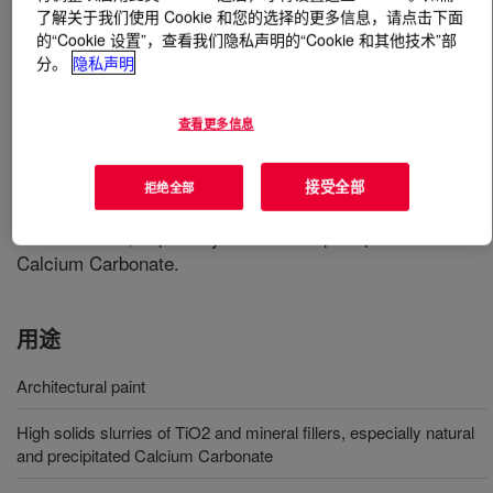
了解关于我们使用 Cookie 和您的选择的更多信息，请点击下面
的“Cookie 设置”，查看我们隐私声明的“Cookie 和其他技术”部
什么是
OROTAN™ 940HS Dispersant
?
分。
隐私声明
Is a high concentrated sodium salt of a polyacrylic acid
查看更多信息
selected for optimizing the factors affecting dispersant,
such as polymer molecular weight, composition,
structure, and mode of surface adsorption.
接受全部
拒绝全部
Recommended for high solids slurries of TiO2 and
mineral fillers, especially natural and precipitated
Calcium Carbonate.
用途
Architectural paint
High solids slurries of TiO2 and mineral fillers, especially natural
and precipitated Calcium Carbonate