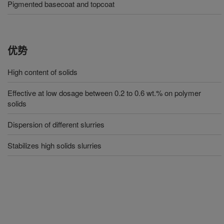
Pigmented basecoat and topcoat
优势
High content of solids
Effective at low dosage between 0.2 to 0.6 wt.% on polymer
solids
Dispersion of different slurries
Stabilizes high solids slurries