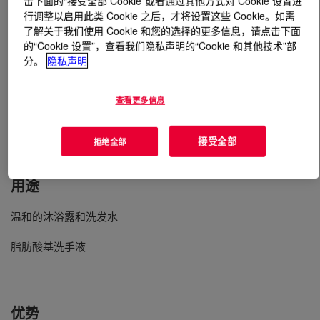
击下面的“接受全部 Cookie”或者通过其他方式对 Cookie 设置进
行调整以启用此类 Cookie 之后，才将设置这些 Cookie。如需
了解关于我们使用 Cookie 和您的选择的更多信息，请点击下面
什么是
OPULYN™ 301 Opacifier
?
的“Cookie 设置”，查看我们隐私声明的“Cookie 和其他技术”部
分。
隐私声明
一种通用型的遮光剂，适用于基于阴离子表面活性剂的体
系，在弱酸性至中等 pH 值范围内性能最佳。它能耐受中
等浓度的无机电解质，通常用于沐浴露和脂肪酸基洗手液
查看更多信息
中。国际化妆品原料命名 (INCI) 名称：苯乙烯、丙烯酸
（酯）类共聚物
接受全部
拒绝全部
用途
温和的沐浴露和洗发水
脂肪酸基洗手液
优势