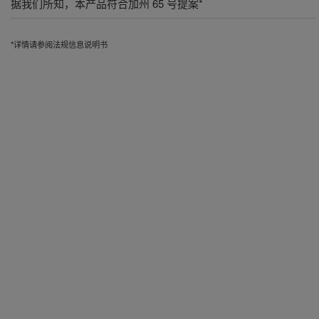
据我们所知，本产品符合加州 65 号提案*
*详情请参阅法规信息说明书