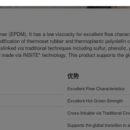
mer (EPDM). It has a low viscosity for excellent flow charac
odification of thermoset rubber and thermoplastic polyolefin
linked via traditional techniques including sulfur, phenolic, 
 made via INSITE* technology. This product supports the glob
优势
Excellent Flow Characteristics
Excellent Hot Green Strength
Cross-linkable via Traditional Cr
Supports the global transition t