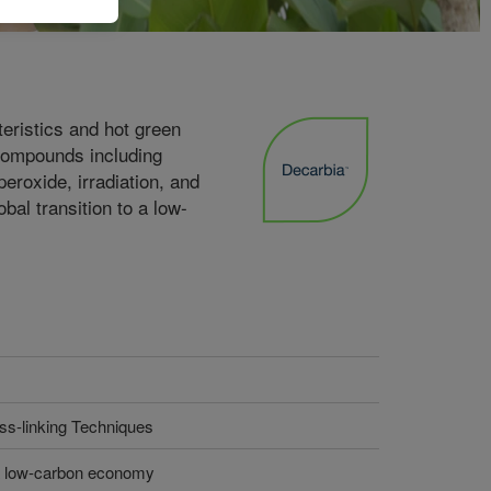
teristics and hot green
 compounds including
peroxide, irradiation, and
al transition to a low-
oss-linking Techniques
o a low-carbon economy