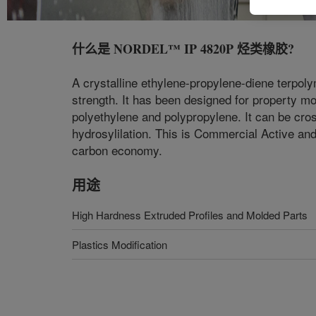
什么是
NORDEL™ IP 4820P 烃类橡胶
?
A crystalline ethylene-propylene-diene terpoly
strength. It has been designed for property m
polyethylene and polypropylene. It can be cross
hydrosylilation. This is Commercial Active and
carbon economy.
用途
High Hardness Extruded Profiles and Molded Parts
Plastics Modification