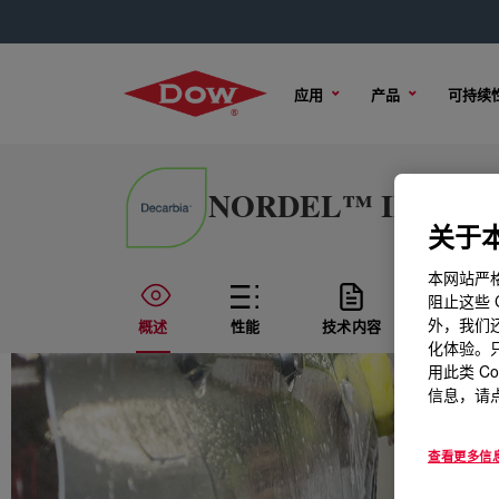
应用
产品
可持续
NORDEL™ IP 482
关于本
本网站严格
阻止这些 
外，我们还
概述
性能
技术内容
样品选
化体验。只
用此类 C
信息，请点
查看更多信