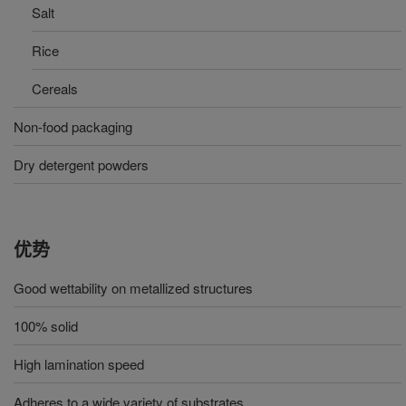
Salt
Rice
Cereals
Non-food packaging
Dry detergent powders
优势
Good wettability on metallized structures
100% solid
High lamination speed
Adheres to a wide variety of substrates