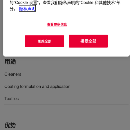
的“Cookie 设置”，查看我们隐私声明的“Cookie 和其他技术”部
分。
隐私声明
什么是
Methoxytriglycol (MTG)
?
查看更多信息
A low-volatility, high solvency glycol ether with excellent
coupling properties. It's versatility is demonstrated by
the variety of applications in which it may find use.
接受全部
拒绝全部
用途
Cleaners
Coating formulation and application
Textiles
优势