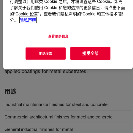
行调整以启用此类 Cookie 之后，才将设置这些 Cookie。如需
了解关于我们使用 Cookie 和您的选择的更多信息，请点击下面
什么是
MAINCOTE™ HG-56 Emulsion
?
的“Cookie 设置”，查看我们隐私声明的“Cookie 和其他技术”部
分。
隐私声明
An aqueous acrylic copolymer designed as a binder for
industrial maintenance coatings. It can be formulated into
查看更多信息
primers, direct-to-metal finishes, and gloss topcoats
which are designed for commercial, institutional, and
接受全部
拒绝全部
industrial maintenance markets. Due to its hardness,
MAINCOTE™ HG-56 Emulsion is also useful in factory-
applied coatings for metal substrates.
用途
Industrial maintenance finishes for steel and concrete
Commercial architectural finishes for steel and concrete
General industrial finishes for metal