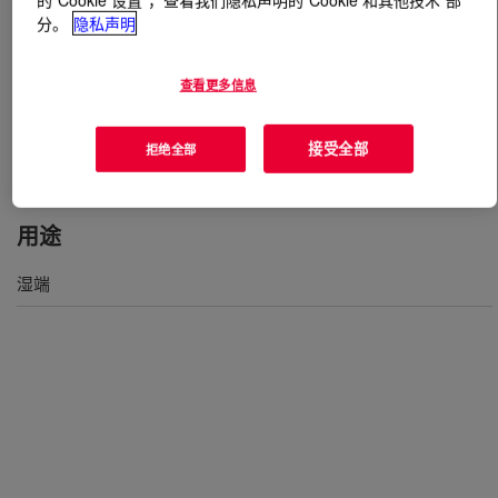
分。
隐私声明
什么是
LUBRITAN™ SPE Acrylic Retan
?
查看更多信息
Softening polymer that acts both as a syntan and a
lubricating agent. Has a broad application profile offering
接受全部
拒绝全部
significant softening and strengthening performance.
用途
湿端